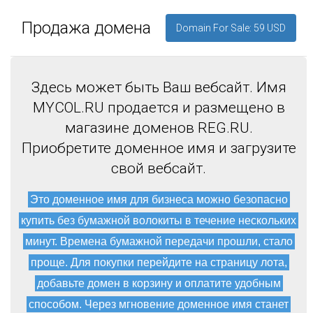
Продажа домена
Domain For Sale: 59 USD
Здесь может быть Ваш вебсайт. Имя
MYCOL.RU продается и размещено в
магазине доменов REG.RU.
Приобретите доменное имя и загрузите
свой вебсайт.
Это доменное имя для бизнеса можно безопасно
купить без бумажной волокиты в течение нескольких
минут. Времена бумажной передачи прошли, стало
проще. Для покупки перейдите на страницу лота,
добавьте домен в корзину и оплатите удобным
способом. Через мгновение доменное имя станет